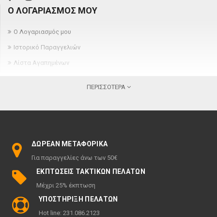
Ο ΛΟΓΑΡΙΑΣΜΌΣ ΜΟΥ
Ο Λογαριασμός μου
Ιστορικό Παραγγελιών
Λίστα Αγαπημένων
Newsletter
ΠΕΡΙΣΣΌΤΕΡΑ
ΠΛΗΡΟΦΟΡΊΕΣ
Σχετικά
Όροι παραγγελίας και παράδοσης
ΔΩΡΕΆΝ ΜΕΤΑΦΟΡΙΚΆ
Πολιτική ακύρωσης & επιστροφών
Για παραγγελίες άνω των 50€
Όροι χρήσης
ΕΚΠΤΏΣΕΙΣ ΤΑΚΤΙΚΏΝ ΠΕΛΑΤΏΝ
Πολιτική Απορρήτου
Μέχρι 25% έκπτωση
ΠΕΡΙΣΣΌΤΕΡΑ
ΥΠΟΣΤΉΡΙΞΗ ΠΕΛΑΤΏΝ
Hot line: 231.086.2123
Ευρετήριο Κατασκευαστών