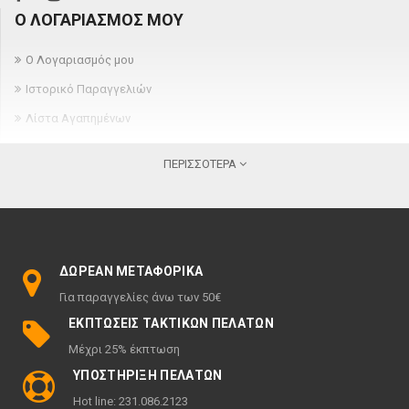
Ο ΛΟΓΑΡΙΑΣΜΌΣ ΜΟΥ
Ο Λογαριασμός μου
Ιστορικό Παραγγελιών
Λίστα Αγαπημένων
Newsletter
ΠΕΡΙΣΣΌΤΕΡΑ
ΠΛΗΡΟΦΟΡΊΕΣ
Σχετικά
Όροι παραγγελίας και παράδοσης
ΔΩΡΕΆΝ ΜΕΤΑΦΟΡΙΚΆ
Πολιτική ακύρωσης & επιστροφών
Για παραγγελίες άνω των 50€
Όροι χρήσης
ΕΚΠΤΏΣΕΙΣ ΤΑΚΤΙΚΏΝ ΠΕΛΑΤΏΝ
Πολιτική Απορρήτου
Μέχρι 25% έκπτωση
ΠΕΡΙΣΣΌΤΕΡΑ
ΥΠΟΣΤΉΡΙΞΗ ΠΕΛΑΤΏΝ
Hot line: 231.086.2123
Ευρετήριο Κατασκευαστών