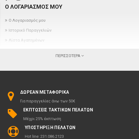
Ο ΛΟΓΑΡΙΑΣΜΌΣ ΜΟΥ
Ο Λογαριασμός μου
Ιστορικό Παραγγελιών
Λίστα Αγαπημένων
Newsletter
ΠΕΡΙΣΣΌΤΕΡΑ
ΠΛΗΡΟΦΟΡΊΕΣ
Σχετικά
Όροι παραγγελίας και παράδοσης
ΔΩΡΕΆΝ ΜΕΤΑΦΟΡΙΚΆ
Πολιτική ακύρωσης & επιστροφών
Για παραγγελίες άνω των 50€
Όροι χρήσης
ΕΚΠΤΏΣΕΙΣ ΤΑΚΤΙΚΏΝ ΠΕΛΑΤΏΝ
Πολιτική Απορρήτου
Μέχρι 25% έκπτωση
ΠΕΡΙΣΣΌΤΕΡΑ
ΥΠΟΣΤΉΡΙΞΗ ΠΕΛΑΤΏΝ
Hot line: 231.086.2123
Ευρετήριο Κατασκευαστών