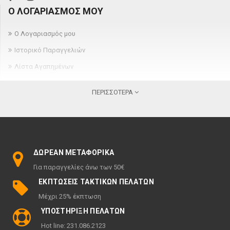
Ο ΛΟΓΑΡΙΑΣΜΌΣ ΜΟΥ
Ο Λογαριασμός μου
Ιστορικό Παραγγελιών
Λίστα Αγαπημένων
Newsletter
ΠΕΡΙΣΣΌΤΕΡΑ
ΠΛΗΡΟΦΟΡΊΕΣ
Σχετικά
Όροι παραγγελίας και παράδοσης
ΔΩΡΕΆΝ ΜΕΤΑΦΟΡΙΚΆ
Πολιτική ακύρωσης & επιστροφών
Για παραγγελίες άνω των 50€
Όροι χρήσης
ΕΚΠΤΏΣΕΙΣ ΤΑΚΤΙΚΏΝ ΠΕΛΑΤΏΝ
Πολιτική Απορρήτου
Μέχρι 25% έκπτωση
ΠΕΡΙΣΣΌΤΕΡΑ
ΥΠΟΣΤΉΡΙΞΗ ΠΕΛΑΤΏΝ
Hot line: 231.086.2123
Ευρετήριο Κατασκευαστών