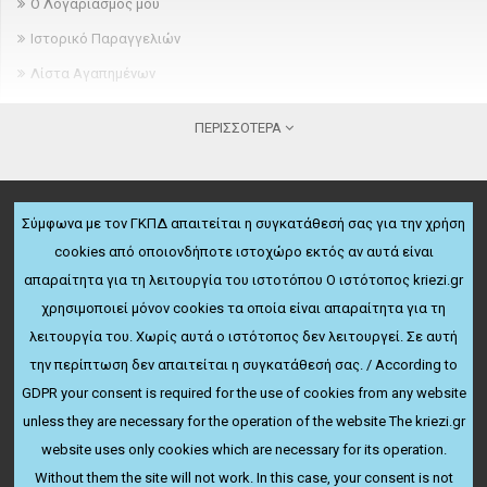
Ο Λογαριασμός μου
Ιστορικό Παραγγελιών
Λίστα Αγαπημένων
Newsletter
ΠΕΡΙΣΣΌΤΕΡΑ
ΠΛΗΡΟΦΟΡΊΕΣ
Σχετικά
Σύμφωνα με τον ΓΚΠΔ απαιτείται η συγκατάθεσή σας για την χρήση
Όροι παραγγελίας και παράδοσης
cookies από οποιονδήποτε ιστοχώρο εκτός αν αυτά είναι
ΔΩΡΕΆΝ ΜΕΤΑΦΟΡΙΚΆ
Πολιτική ακύρωσης & επιστροφών
απαραίτητα για τη λειτουργία του ιστοτόπου Ο ιστότοπος kriezi.gr
Για παραγγελίες άνω των 50€
Όροι χρήσης
χρησιμοποιεί μόνον cookies τα οποία είναι απαραίτητα για τη
ΕΚΠΤΏΣΕΙΣ ΤΑΚΤΙΚΏΝ ΠΕΛΑΤΏΝ
λειτουργία του. Χωρίς αυτά ο ιστότοπος δεν λειτουργεί. Σε αυτή
Πολιτική Απορρήτου
Μέχρι 25% έκπτωση
την περίπτωση δεν απαιτείται η συγκατάθεσή σας. / According to
ΠΕΡΙΣΣΌΤΕΡΑ
ΥΠΟΣΤΉΡΙΞΗ ΠΕΛΑΤΏΝ
GDPR your consent is required for the use of cookies from any website
Hot line: 231.086.2123
Ευρετήριο Κατασκευαστών
unless they are necessary for the operation of the website The kriezi.gr
website uses only cookies which are necessary for its operation.
Χάρτης Ιστότοπου
Without them the site will not work. In this case, your consent is not