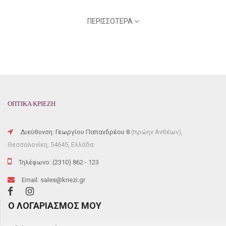
ΠΕΡΙΣΣΌΤΕΡΑ
BRAND: ARNETTE
MODEL: 4226/8
COLOR CODE:
41/81
FRAME COLOR: BLACK
FRAME MATERIAL: HORN-RIMMED
SHAPE: SQUARE
GENRE: MALE
ΟΠΤΙΚΑ ΚΡΙΕΖΗ
LENSES: POLARIZED
57mm x 16mm
Διεύθυνση: Γεωργίου Παπανδρέου 8
(πρώην Ανθέων),
Θεσσαλονίκη, 54645, Ελλάδα
Τηλέφωνο: (2310) 862 - 123
Email: sales@kriezi.gr
Ο ΛΟΓΑΡΙΑΣΜΌΣ ΜΟΥ