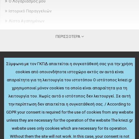
Ο Λογαριασμός μου
Ιστορικό Παραγγελιών
Λίστα Αγαπημένων
Newsletter
ΠΕΡΙΣΣΌΤΕΡΑ
ΠΛΗΡΟΦΟΡΊΕΣ
Σχετικά
Σύμφωνα με τον ΓΚΠΔ απαιτείται η συγκατάθεσή σας για την χρήση
Όροι παραγγελίας και παράδοσης
cookies από οποιονδήποτε ιστοχώρο εκτός αν αυτά είναι
ΔΩΡΕΆΝ ΜΕΤΑΦΟΡΙΚΆ
Πολιτική ακύρωσης & επιστροφών
απαραίτητα για τη λειτουργία του ιστοτόπου Ο ιστότοπος kriezi.gr
Για παραγγελίες άνω των 50€
Όροι χρήσης
χρησιμοποιεί μόνον cookies τα οποία είναι απαραίτητα για τη
ΕΚΠΤΏΣΕΙΣ ΤΑΚΤΙΚΏΝ ΠΕΛΑΤΏΝ
λειτουργία του. Χωρίς αυτά ο ιστότοπος δεν λειτουργεί. Σε αυτή
Πολιτική Απορρήτου
Μέχρι 25% έκπτωση
την περίπτωση δεν απαιτείται η συγκατάθεσή σας. / According to
ΠΕΡΙΣΣΌΤΕΡΑ
ΥΠΟΣΤΉΡΙΞΗ ΠΕΛΑΤΏΝ
GDPR your consent is required for the use of cookies from any website
Hot line: 231.086.2123
Ευρετήριο Κατασκευαστών
unless they are necessary for the operation of the website The kriezi.gr
website uses only cookies which are necessary for its operation.
Χάρτης Ιστότοπου
Without them the site will not work. In this case, your consent is not