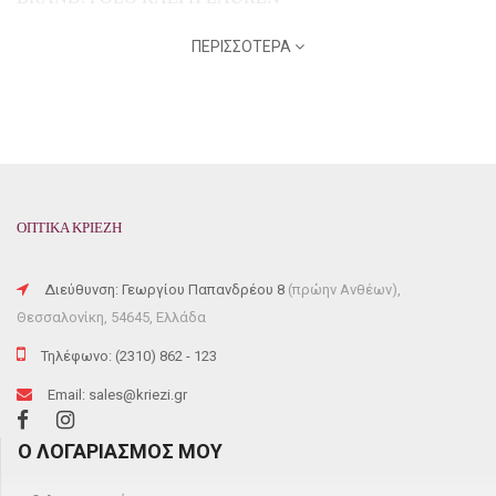
MODEL: 4153
ΠΕΡΙΣΣΌΤΕΡΑ
COLOR CODE:
5668/87
FRAME COLOR: BLACK
FRAME MATERIAL: HORN-RIMMED
SHAPE: SQUARE
GENRE: MEN
58
mm x 17mm x 140mm
ΟΠΤΙΚΑ ΚΡΙΕΖΗ
Διεύθυνση: Γεωργίου Παπανδρέου 8
(πρώην Ανθέων),
Θεσσαλονίκη, 54645, Ελλάδα
Τηλέφωνο: (2310) 862 - 123
Email: sales@kriezi.gr
Ο ΛΟΓΑΡΙΑΣΜΌΣ ΜΟΥ