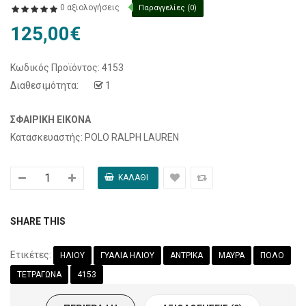
0 αξιολογήσεις
Παραγγελίες (0)
125,00€
Κωδικός Προϊόντος:
4153
Διαθεσιμότητα:
1
ΣΦΑΙΡΙΚΉ ΕΙΚΌΝΑ
Κατασκευαστής: POLO RALPH LAUREN
SHARE THIS
Ετικέτες:
ΗΛΙΟΥ
ΓΥΑΛΙΑ ΗΛΙΟΥ
ΑΝΤΡΙΚΑ
ΜΑΥΡΑ
ΠΟΛΟ
ΤΕΤΡΑΓΩΝΑ
4153