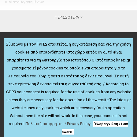
Λίστα Αγαπημένων
Newsletter
ΠΕΡΙΣΣΌΤΕΡΑ
ΠΛΗΡΟΦΟΡΊΕΣ
Σχετικά
Σύμφωνα με τον ΓΚΠΔ απαιτείται η συγκατάθεσή σας για την χρήση
Όροι παραγγελίας και παράδοσης
cookies από οποιονδήποτε ιστοχώρο εκτός αν αυτά είναι
ΔΩΡΕΆΝ ΜΕΤΑΦΟΡΙΚΆ
Πολιτική ακύρωσης & επιστροφών
απαραίτητα για τη λειτουργία του ιστοτόπου Ο ιστότοπος kriezi.gr
Για παραγγελίες άνω των 50€
Όροι χρήσης
χρησιμοποιεί μόνον cookies τα οποία είναι απαραίτητα για τη
ΕΚΠΤΏΣΕΙΣ ΤΑΚΤΙΚΏΝ ΠΕΛΑΤΏΝ
λειτουργία του. Χωρίς αυτά ο ιστότοπος δεν λειτουργεί. Σε αυτή
Πολιτική Απορρήτου
Μέχρι 25% έκπτωση
την περίπτωση δεν απαιτείται η συγκατάθεσή σας. / According to
ΠΕΡΙΣΣΌΤΕΡΑ
ΥΠΟΣΤΉΡΙΞΗ ΠΕΛΑΤΏΝ
GDPR your consent is required for the use of cookies from any website
Hot line: 231.086.2123
Ευρετήριο Κατασκευαστών
unless they are necessary for the operation of the website The kriezi.gr
website uses only cookies which are necessary for its operation.
Χάρτης Ιστότοπου
Without them the site will not work. In this case, your consent is not
Πρόγραμμα Συνεργατών
Powered by
Baris Software Ltd.
© 2019 - 2026 All Rights Reserved.
required.
Πολιτική απορρήτου / Privacy Policy
Έλαβα γνώση / I am
Προσφορές
aware