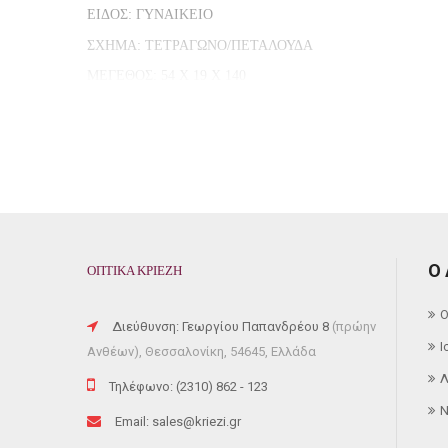
ΕΙΔΟΣ: ΓΥΝΑΙΚΕΙΟ
ΣΧΗΜΑ: ΤΕΤΡΑΓΩΝΟ/ΠΕΤΑΛΟΥΔΑ
ΜΕΓΕΘΟΣ: 54 X 19 X 140
BRAND: Polo Ralph Lauren
MODEL: 5263
COLOR CODE: 5802/13
Ο
ΟΠΤΙΚΑ ΚΡΙΕΖΗ
FRAME COLOR: BROWN/TRANSPARENT
Ο
FRAME MATERIAL: HORN-RIMMED
Διεύθυνση: Γεωργίου Παπανδρέου 8
(πρώην
Ι
Ανθέων), Θεσσαλονίκη, 54645, Ελλάδα
GENRE: FEMALE
Λ
Τηλέφωνο: (2310) 862 - 123
SHAPE: SQUARE/BUTTERFLY
N
Email: sales@kriezi.gr
SIZE: 54 X 19 X 140