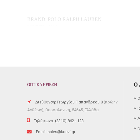
BRAND: POLO RALPH LAUREN
MODEL: 4110
COLOR CODE:
5413/80
FRAME COLOR: WHITE TRANSPARENT
FRAME MATERIAL: HORN-RIMMED
SHAPE: ROUND
GENRE: UNISEX
50mm x 21mm x 145mm
Ο
ΟΠΤΙΚΑ ΚΡΙΕΖΗ
Ο
Διεύθυνση: Γεωργίου Παπανδρέου 8
(πρώην
Ι
Ανθέων), Θεσσαλονίκη, 54645, Ελλάδα
Λ
Τηλέφωνο: (2310) 862 - 123
N
Email: sales@kriezi.gr