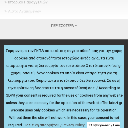
Ιστορικό Παραγγελιών
Λίστα Αγαπημένων
Newsletter
ΠΕΡΙΣΣΌΤΕΡΑ
ΠΛΗΡΟΦΟΡΊΕΣ
Σχετικά
Σύμφωνα με τον ΓΚΠΔ απαιτείται η συγκατάθεσή σας για την χρήση
Όροι παραγγελίας και παράδοσης
cookies από οποιονδήποτε ιστοχώρο εκτός αν αυτά είναι
ΔΩΡΕΆΝ ΜΕΤΑΦΟΡΙΚΆ
Πολιτική ακύρωσης & επιστροφών
απαραίτητα για τη λειτουργία του ιστοτόπου Ο ιστότοπος kriezi.gr
Για παραγγελίες άνω των 50€
Όροι χρήσης
χρησιμοποιεί μόνον cookies τα οποία είναι απαραίτητα για τη
ΕΚΠΤΏΣΕΙΣ ΤΑΚΤΙΚΏΝ ΠΕΛΑΤΏΝ
λειτουργία του. Χωρίς αυτά ο ιστότοπος δεν λειτουργεί. Σε αυτή
Πολιτική Απορρήτου
Μέχρι 25% έκπτωση
την περίπτωση δεν απαιτείται η συγκατάθεσή σας. / According to
ΠΕΡΙΣΣΌΤΕΡΑ
ΥΠΟΣΤΉΡΙΞΗ ΠΕΛΑΤΏΝ
GDPR your consent is required for the use of cookies from any website
Hot line: 231.086.2123
Ευρετήριο Κατασκευαστών
unless they are necessary for the operation of the website The kriezi.gr
website uses only cookies which are necessary for its operation.
Χάρτης Ιστότοπου
Without them the site will not work. In this case, your consent is not
Πρόγραμμα Συνεργατών
Powered by
Baris Software Ltd.
© 2019 - 2026 All Rights Reserved.
required.
Πολιτική απορρήτου / Privacy Policy
Έλαβα γνώση / I am