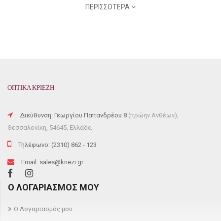
MODEL
: 3025
ΠΕΡΙΣΣΌΤΕΡΑ
COLOR CODE: 001/51
FRAME COLOR: GOLD
FRAME MATERIAL: METAL
GENRE: UNISEX
SHAPE: AVIATOR
ΟΠΤΙΚΑ ΚΡΙΕΖΗ
SIZE: 58
Διεύθυνση: Γεωργίου Παπανδρέου 8
(πρώην Ανθέων),
Θεσσαλονίκη, 54645, Ελλάδα
Τηλέφωνο: (2310) 862 - 123
Email: sales@kriezi.gr
Ο ΛΟΓΑΡΙΑΣΜΌΣ ΜΟΥ
Ο Λογαριασμός μου