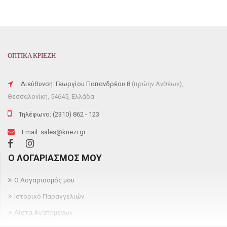
FRAME COLOR: RED, PINK
FRAME MATERIAL: HORN-RIMMED
SHAPE: SQUARE
GENRE: FEMALE
52mm x 17mm x 140mm
ΟΠΤΙΚΑ ΚΡΙΕΖΗ
Διεύθυνση: Γεωργίου Παπανδρέου 8
(πρώην Ανθέων),
Θεσσαλονίκη, 54645, Ελλάδα
Τηλέφωνο: (2310) 862 - 123
Email: sales@kriezi.gr
Ο ΛΟΓΑΡΙΑΣΜΌΣ ΜΟΥ
Ο Λογαριασμός μου
Ιστορικό Παραγγελιών
Λίστα Αγαπημένων