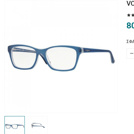
V
8
ΣΦΑ