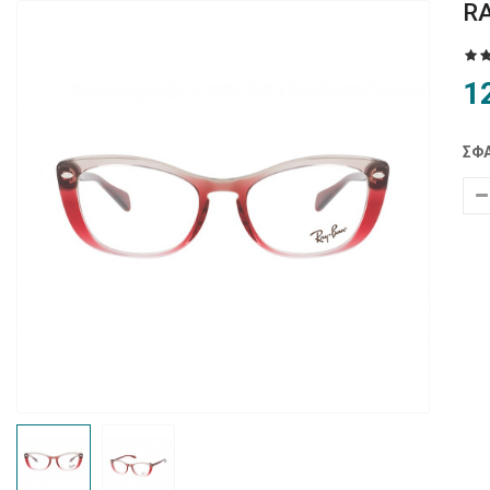
RA
1
ΣΦΑ