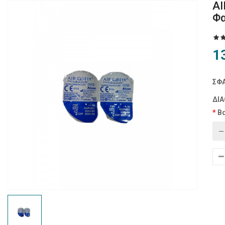
AI
Φα
1
ΣΦΑ
ΔΙΑ
Β