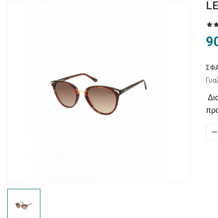
LE
9
ΣΦΑ
Γυα
Δια
προ