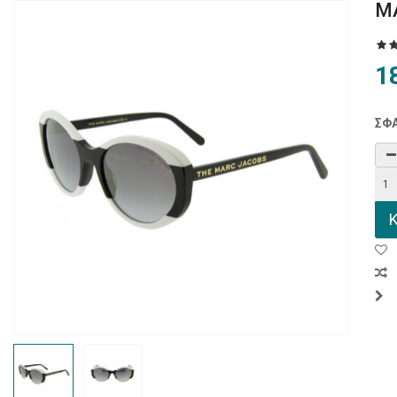
M
1
ΣΦΑ